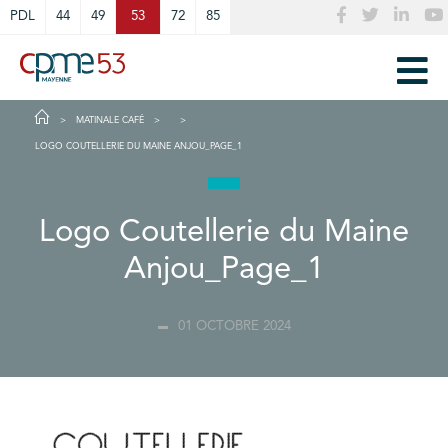
Cookies management panel
PDL
44
49
53
72
85
MATINALE CAFÉ
LOGO COUTELLERIE DU MAINE ANJOU_PAGE_1
Logo Coutellerie du Maine
Anjou_Page_1
01 OCTOBRE 2024