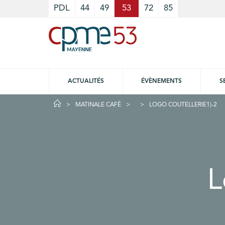
Cookies management panel
PDL
44
49
53
72
85
ACTUALITÉS
ÉVÈNEMENTS
S
MATINALE CAFÉ
LOGO COUTELLERIE1)-2
L