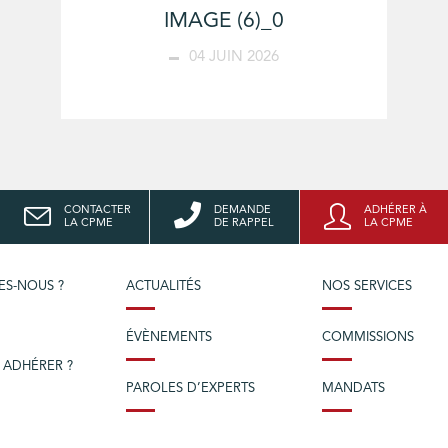
IMAGE (6)_0
04 JUIN 2026
CONTACTER
DEMANDE
ADHÉRER À
LA CPME
DE RAPPEL
LA CPME
ES-NOUS ?
ACTUALITÉS
NOS SERVICES
ÉVÈNEMENTS
COMMISSIONS
 ADHÉRER ?
PAROLES D’EXPERTS
MANDATS