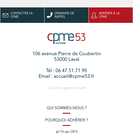
CONTACTER LA
DEMANDE DE
ADHÉRER À LA
CPME
RAPPEL
CPME
106 avenue Pierre de Coubertin
53000 Laval
Tél : 06 47 51 71 90
Email : accueil@cpme53.fr
Création agence
Stafe
QUI SOMMES-NOUS ?
POURQUOI ADHÉRER ?
ACTUALITÉS