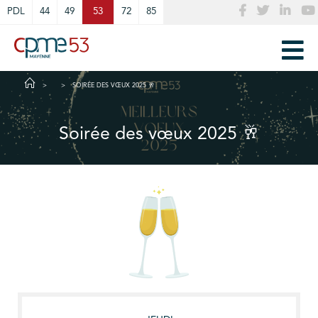
Cookies management panel
PDL
44
49
53
72
85
SOIRÉE DES VŒUX 2025 🥂
Soirée des vœux 2025 🥂