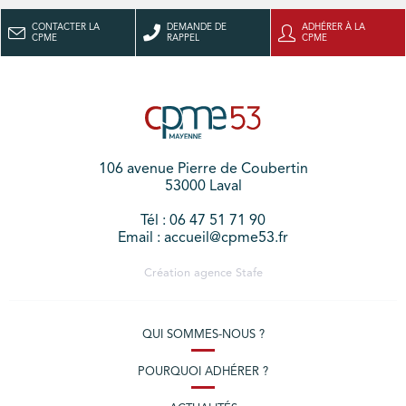
CONTACTER LA
DEMANDE DE
ADHÉRER À LA
CPME
RAPPEL
CPME
106 avenue Pierre de Coubertin
53000 Laval
Tél : 06 47 51 71 90
Email : accueil@cpme53.fr
Création agence
Stafe
QUI SOMMES-NOUS ?
POURQUOI ADHÉRER ?