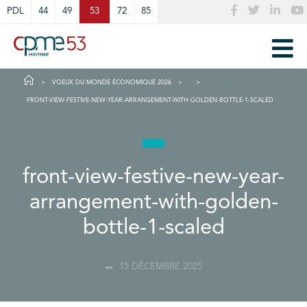
Cookies management panel
PDL
44
49
53
72
85
VOEUX DU MONDE ÉCONOMIQUE 2026
FRONT-VIEW-FESTIVE-NEW-YEAR-ARRANGEMENT-WITH-GOLDEN-BOTTLE-1-SCALED
front-view-festive-new-year-
arrangement-with-golden-
bottle-1-scaled
15 DÉCEMBRE 2025