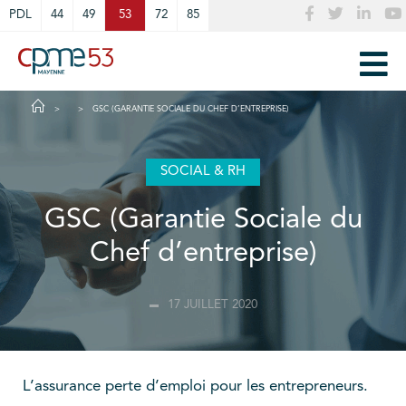
Cookies management panel
PDL
44
49
53
72
85
GSC (GARANTIE SOCIALE DU CHEF D’ENTREPRISE)
SOCIAL & RH
GSC (Garantie Sociale du
Chef d’entreprise)
17 JUILLET 2020
L’assurance perte d’emploi pour les entrepreneurs.