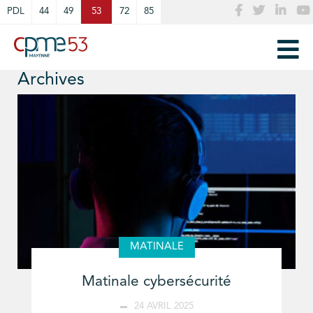
Cookies management panel
PDL
44
49
53
72
85
Archives
MATINALE
Matinale cybersécurité
24 AVRIL 2025