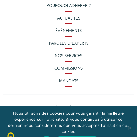
POURQUOI ADHÉRER ?
ACTUALITÉS
ÉVÈNEMENTS
PAROLES D’EXPERTS
NOS SERVICES
COMMISSIONS
MANDATS
Nous utilisons des cookies pour vous garantir la meilleure
expérience sur notre site. Si vous continuez à utiliser ce
dernier, nous considérerons que vous acceptez l'utilisation des
cookies.
PLAN DU SITE
MENTIONS LÉGALES