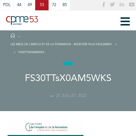
Cookies management panel
PDL
44
49
53
72
85
LES MIDIS DE L’EMPLOI ET DE LA FORMATION : RECRUTER PLUS FACILEMENT
FS30TTSX0AM5WKS
FS30TTsX0AM5WKS
27 JUILLET 2022