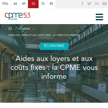
Cookies management panel
PDL
44
49
53
72
85
ÉCONOMIE
AIDES AUX LOYERS ET AUX COÛTS FIXES : LA CPME VOUS INFORME
ÉCONOMIE
Aides aux loyers et aux
coûts fixes : la CPME vous
informe
07 DÉCEMBRE 2021