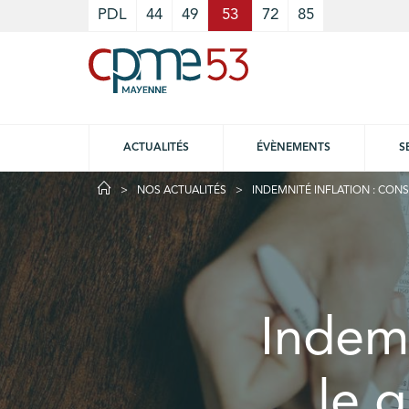
Cookies management panel
PDL
44
49
53
72
85
ACTUALITÉS
ÉVÈNEMENTS
S
NOS ACTUALITÉS
INDEMNITÉ INFLATION : CO
Indemn
le 