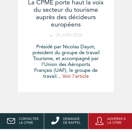
La CPME porte haut la voix
du secteur du tourisme
auprès des décideurs
européens
04 JUIN 2026
Présidé par Nicolas Dayot,
président du groupe de travail
Tourisme, et accompagné par
l’Union des Aéroports
Français (UAF), le groupe de
travail...
Voir l'article
CONTACTER
DEMANDE
ADHÉRER À
LA CPME
DE RAPPEL
LA CPME