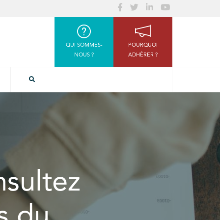
QUI SOMMES-
POURQUOI
NOUS ?
ADHÉRER ?
nsultez
s du