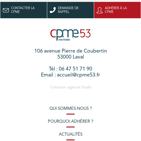
CONTACTER LA
DEMANDE DE
ADHÉRER À LA
CPME
RAPPEL
CPME
106 avenue Pierre de Coubertin
53000 Laval
Tél : 06 47 51 71 90
Email : accueil@cpme53.fr
Création agence
Stafe
QUI SOMMES-NOUS ?
POURQUOI ADHÉRER ?
ACTUALITÉS