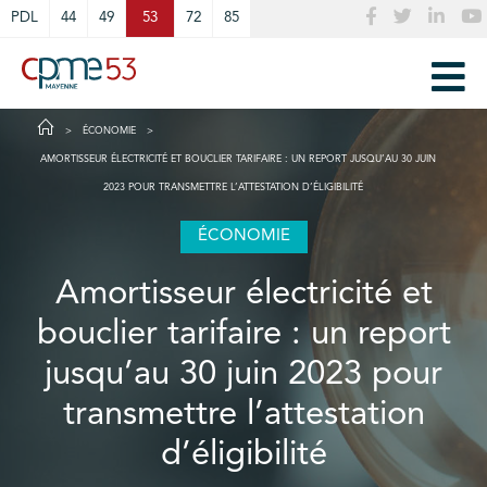
Cookies management panel
PDL
44
49
53
72
85
ÉCONOMIE
AMORTISSEUR ÉLECTRICITÉ ET BOUCLIER TARIFAIRE : UN REPORT JUSQU’AU 30 JUIN
2023 POUR TRANSMETTRE L’ATTESTATION D’ÉLIGIBILITÉ
ÉCONOMIE
Amortisseur électricité et
bouclier tarifaire : un report
jusqu’au 30 juin 2023 pour
transmettre l’attestation
d’éligibilité