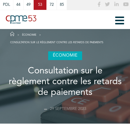
Cookies management panel
PDL
44
49
53
72
85
ÉCONOMIE
CONSULTATION SUR LE RÈGLEMENT CONTRE LES RETARDS DE PAIEMENTS
ÉCONOMIE
Consultation sur le
règlement contre les retards
de paiements
29 SEPTEMBRE 2023