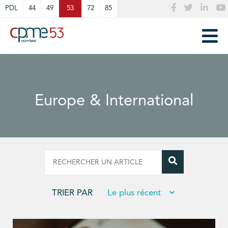
Cookies management panel
PDL
44
49
53
72
85
Europe & International
TRIER PAR